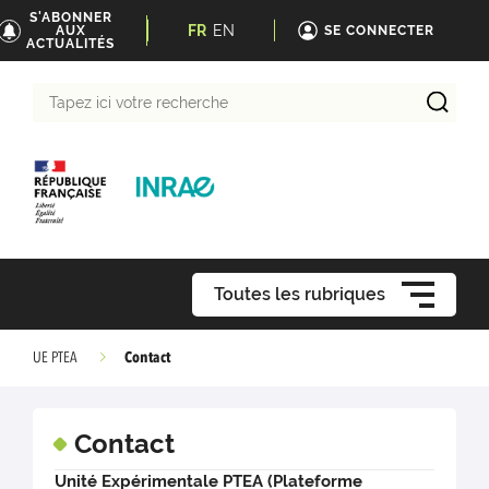
S'ABONNER
FR
EN
AUX
SE CONNECTER
ACTUALITÉS
Tapez
ici
votre
recherche
Toutes les rubriques
Contact
UE PTEA
Contact
Unité Expérimentale PTEA (Plateforme