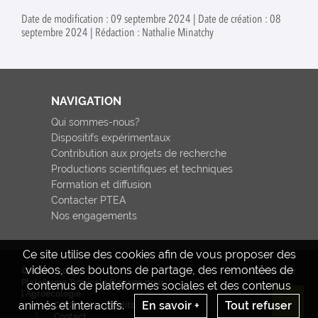
Date de modification : 09 septembre 2024 | Date de création : 08
septembre 2024 | Rédaction : Nathalie Minatchy
NAVIGATION
Qui sommes-nous?
Dispositifs expérimentaux
Contribution aux projets de recherche
Productions scientifiques et techniques
Formation et diffusion
Contacter PTEA
Nos engagements
Ce site utilise des cookies afin de vous proposer des
vidéos, des boutons de partage, des remontées de
© INRAE 2023
www.inrae.fr
Plateforme Tropicale Élevage pour
contenus de plateformes sociales et des contenus
l'Agroécologie
animés et interactifs.
En savoir +
Tout refuser
CGU
Crédits
Re
Contact