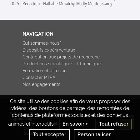
2025 | Rédaction : Nathalie Minatchy, Madly Moutoussamy
NAVIGATION
Qui sommes-nous?
Dispositifs expérimentaux
Contribution aux projets de recherche
Productions scientifiques et techniques
Formation et diffusion
Contacter PTEA
Nos engagements
Ce site utilise des cookies afin de vous proposer des
vidéos, des boutons de partage, des remontées de
© INRAE 2023
www.inrae.fr
Plateforme Tropicale Élevage pour
contenus de plateformes sociales et des contenus
l'Agroécologie
animés et interactifs.
En savoir +
Tout refuser
CGU
Crédits
Re
Contact
Tout accepter
Personnaliser
Gestion des cookies