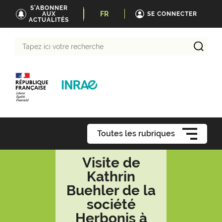
S'ABONNER
FR
AUX
SE CONNECTER
ACTUALITÉS
Tapez
ici
votre
recherche
Toutes les rubriques
Visite de
Kathrin
Buehler de la
société
Herbonis à